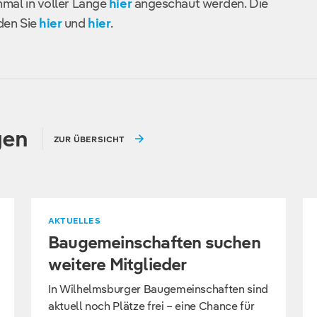
nmal in voller Länge
hier
angeschaut werden. Die
den Sie
hier
und
hier
.
gen
ZUR ÜBERSICHT
AKTUELLES
Baugemeinschaften suchen
weitere Mitglieder
In Wilhelmsburger Baugemeinschaften sind
aktuell noch Plätze frei – eine Chance für