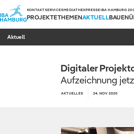
KONTAKT
SERVICES
MEDIATHEK
PRESSE
IBA HAMBURG 2006
PROJEKTE
THEMEN
AKTUELL
BAUEN
Ü
Aktuell
Digitaler Projek
Aufzeichnung jetz
AKTUELLES
24. NOV 2020