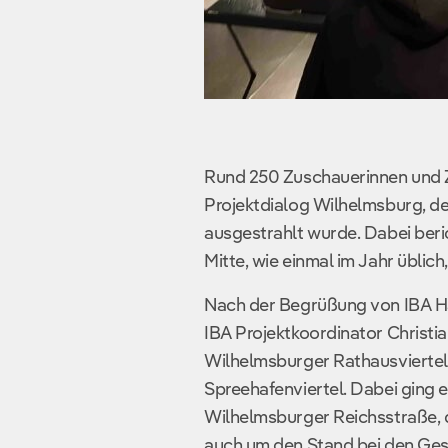
Rund 250 Zuschauerinnen und 
Projektdialog Wilhelmsburg, 
ausgestrahlt wurde. Dabei ber
Mitte, wie einmal im Jahr üblic
Nach der Begrüßung von IBA Ha
IBA Projektkoordinator Christia
Wilhelmsburger Rathausviertel,
Spreehafenviertel. Dabei ging 
Wilhelmsburger Reichsstraße, d
auch um den Stand bei den Ge