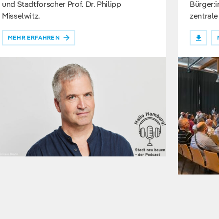
und Stadtforscher Prof. Dr. Philipp
Bürger:i
Misselwitz.
zentral
MEHR ERFAHREN