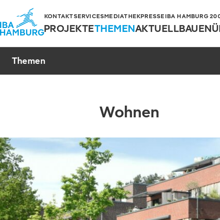
KONTAKT
SERVICES
MEDIATHEK
PRESSE
IBA HAMBURG 2006
PROJEKTE
THEMEN
AKTUELL
BAUEN
Ü
Themen
Wohnen