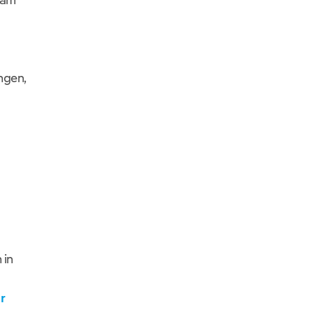
ngen,
 in
r