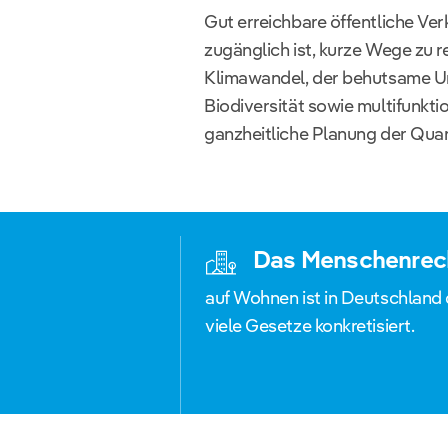
Gut erreichbare öffentliche Verk
zugänglich ist, kurze Wege zu
Klimawandel, der behutsame U
Biodiversität sowie multifunkti
ganzheitliche Planung der Quar
Das Menschenrec
auf Wohnen ist in Deutschland
viele Gesetze konkretisiert.