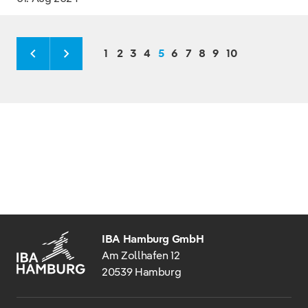
1
2
3
4
5
6
7
8
9
10
IBA Hamburg GmbH
Am Zollhafen 12
20539 Hamburg