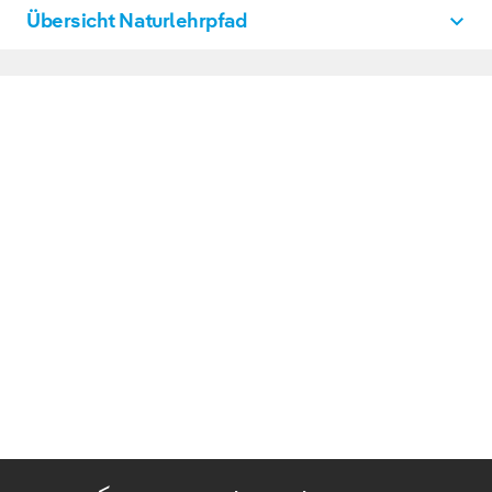
Übersicht Naturlehrpfad
Vogelkamp Neugraben
PDF, 2 MB
DOWNLOAD