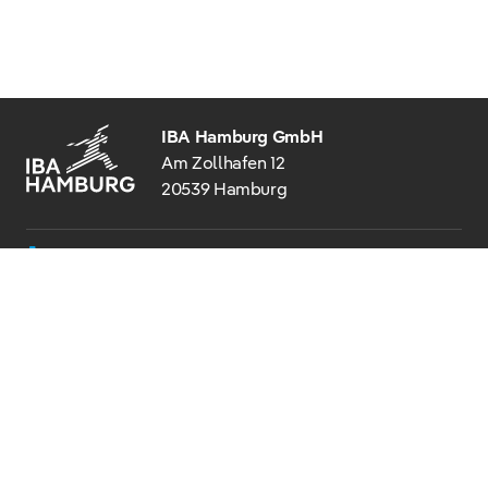
IBA Hamburg GmbH
Am Zollhafen 12
20539 Hamburg
+49 40 22 62 27 - 0
info@iba-hamburg.de
© 2026 IBA HAMBURG
BARRIEREFREIHEIT
IMPRESSUM
DATENSCHUTZ
HINWEISGEBERSTELLE