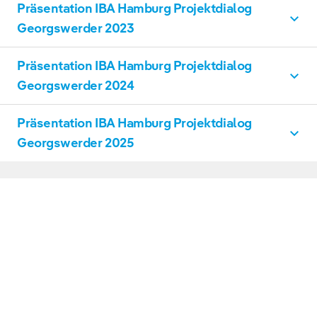
DOWNLOAD
Präsentation IBA Hamburg Projektdialog
Georgswerder
PDF, 15 MB
Georgswerder 2023
DOWNLOAD
Präsentation IBA Hamburg Projektdialog
Georgswerder
PDF, 12 MB
Georgswerder 2024
DOWNLOAD
Präsentation IBA Hamburg Projektdialog
Georgswerder
PDF, 14 MB
Georgswerder 2025
DOWNLOAD
Georgswerder
PDF, 13 MB
DOWNLOAD