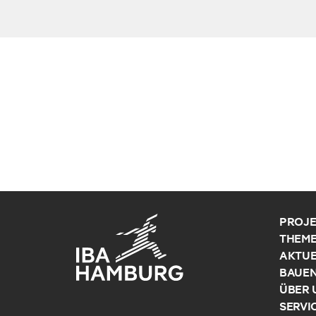
PROJE
THEM
AKTUE
BAUE
ÜBER 
SERVI