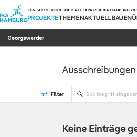
KONTAKT
SERVICES
MEDIATHEK
PRESSE
IBA HAMBURG 2006
PROJEKTE
THEMEN
AKTUELL
BAUEN
Ü
Georgswerder
Ausschreibungen
Filter
Keine Einträge 