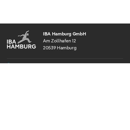
IBA Hamburg GmbH
Am Zollhafen 12
20539 Hamburg
+49 40 22 62 27 - 0
info@iba-hamburg.de
© 2026 IBA HAMBURG
BARRIEREFREIHEIT
IMPRESSUM
DATENSCHUTZ
HINWEISGEBERSTELLE