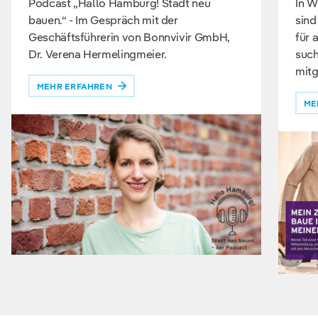
Podcast „Hallo Hamburg! Stadt neu
In W
bauen.“ - Im Gespräch mit der
sind
Geschäftsführerin von Bonnvivir GmbH,
für 
Dr. Verena Hermelingmeier.
such
mitg
MEHR ERFAHREN
ME