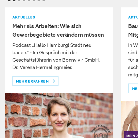
AKTUELLES
AKT
Mehr als Arbeiten: Wie sich
Bau
Gewerbegebiete verändern müssen
Mit
Podcast „Hallo Hamburg! Stadt neu
In W
bauen.“ - Im Gespräch mit der
sind
Geschäftsführerin von Bonnvivir GmbH,
für 
Dr. Verena Hermelingmeier.
such
mitg
MEHR ERFAHREN
ME