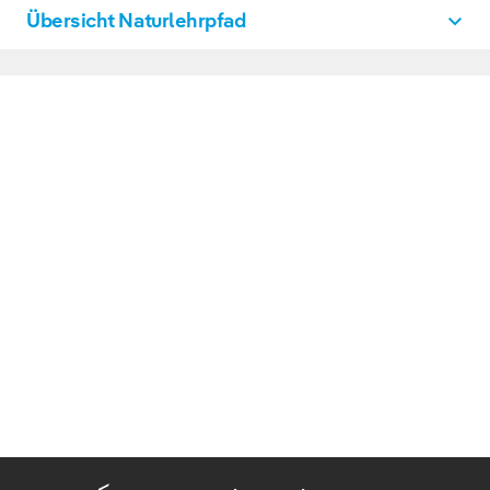
Übersicht Naturlehrpfad
Vogelkamp Neugraben
PDF, 2 MB
DOWNLOAD