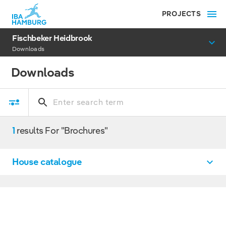
PROJECTS
Fischbeker Heidbrook
Downloads
Downloads
1
results For "Brochures"
House catalogue
Fischbeker Heidbrook,
PDF, 18 MB
Vogelkamp Neugraben