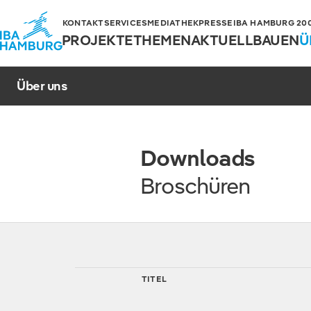
KONTAKT
SERVICES
MEDIATHEK
PRESSE
IBA HAMBURG 2006
PROJEKTE
THEMEN
AKTUELL
BAUEN
Ü
Über uns
Downloads
Broschüren
TITEL