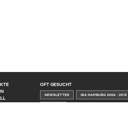
KTE
OFT GESUCHT
EN
NEWSLETTER
IBA HAMBURG 2006 - 2013
LL
N
KONTAKT
UNS
CES